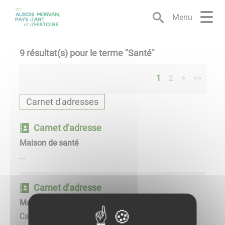
Lien
Lien
Lien
Lien
Panneau de gestion des cookies
d'accès
d'accès
d'accès
d'accès
Menu
rapide
rapide
rapide
rapide
au
au
à
au
menu
contenu
la
pied
9
résultat(s) pour le terme "
Santé
"
principal
recherche
de
page
1
2
>
>>
Carnet d'adresses
Carnet d'adresse
Maison de santé
...
Carnet d'adresse
Marie Christine LENOIR PSYCHOLOGUE
Cabinet à Gissey-sous-Flavigny consultations