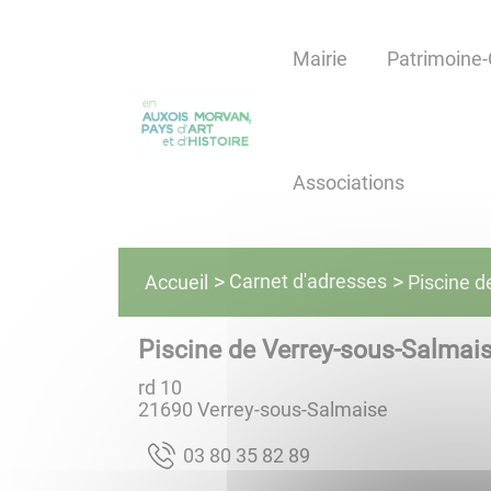
Lien
Lien
Lien
Lien
Panneau de gestion des cookies
d'accès
d'accès
d'accès
d'accès
Mairie
Patrimoine-
rapide
rapide
rapide
rapide
au
au
à
au
menu
contenu
la
pied
principal
recherche
de
Associations
page
Carnet d'adresses
Accueil
Piscine d
Piscine de Verrey-sous-Salmai
rd 10
21690
Verrey-sous-Salmaise
98 28 53 08 30