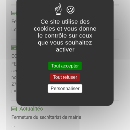
Actualités
Ce site utilise des
Fermeture du secrétariat de mairie
cookies et vous donne
Le secretariat est fermé du 01 mai au 11 mai. ...
le contrôle sur ceux
que vous souhaitez
Actualités
activer
CONGES SECRETAIRE DE MAIRIE
FERMETURE DU SECRETARAIT DE MAIRIELe
Tout accepter
secrétariat sera fermé du 11 au 24 août.Reprise
Tout refuser
normale de la permanence à compter du mercredi
27 août 2025. En cas d’urgence pour pouvez
Personnaliser
joindre madame le Maire ...
Actualités
Fermeture du secrétariat de mairie
...