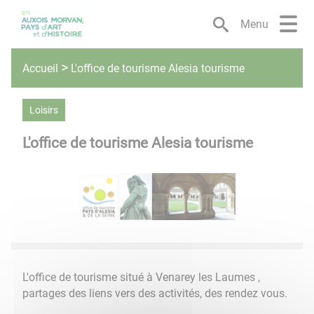
Lien
Lien
Lien
Lien
Panneau de gestion des cookies
d'accès
d'accès
d'accès
d'accès
Menu
rapide
rapide
rapide
rapide
au
au
à
au
L'office de tourisme Alesia tourisme
Accueil
menu
contenu
la
pied
principal
recherche
de
page
Loisirs
L'office de tourisme Alesia tourisme
L'office de tourisme situé à Venarey les Laumes ,
partages des liens vers des activités, des rendez vous.