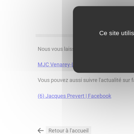
Ce site util
Nous vous laissons aller voir sur le site
MJC Venarey-Les Laumes (mjc-venarey-l
Vous pouvez aussi suivre l'actualité sur
(6) Jacques Prevert | Facebook
Retour à l'accueil