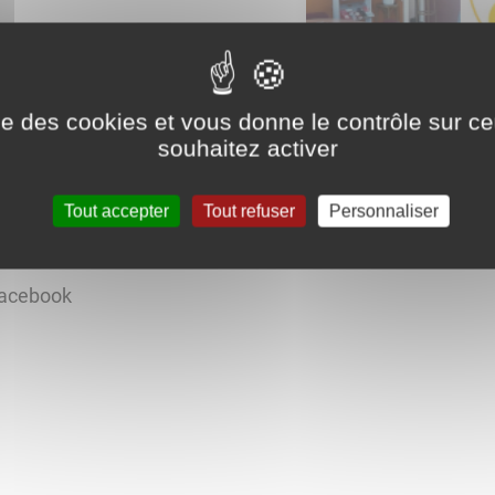
ise des cookies et vous donne le contrôle sur 
souhaitez activer
 de la MJC des Laumes toutes les activités proposées.
Tout accepter
Tout refuser
Personnaliser
es-laumes.fr)
 facebook