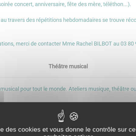
oirée concert, anniversaire, fête des mère, téléthon...).
ée au travers des répétitions hebdomadaires se trouve ré
ations, merci de contacter Mme Rachel BILBOT au 03 80 96
Théâtre musical
usical pour tout le monde. Ateliers musique, théâtre ou 
Office de Tourisme
ise des cookies et vous donne le contrôle sur 