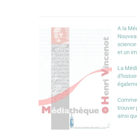
A la Mé
Nouveaut
science
et un i
La Médi
d'histoi
égaleme
Comme le
trouver
ainsi qu