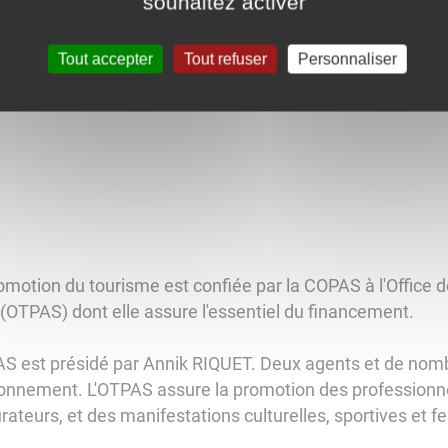
souhaitez activer
Tout accepter
Tout refuser
Personnaliser
omotion du tourisme est confiée par la COPAS à l'Office d
(OTPAS) dont elle assure l'essentiel du financement.
AS est présidé par Annik RIQUET. Deux agents et de nomb
ionnement. L'OTPAS assure la promotion des professionne
rateurs, et des manifestations culturelles, sportives et fe