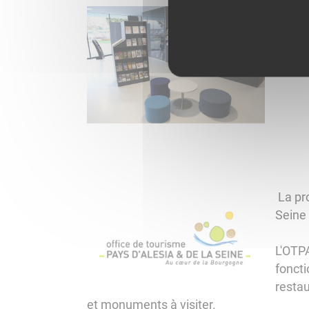
La pr
Seine 
L'OTP
fonct
restau
et monuments à visiter.