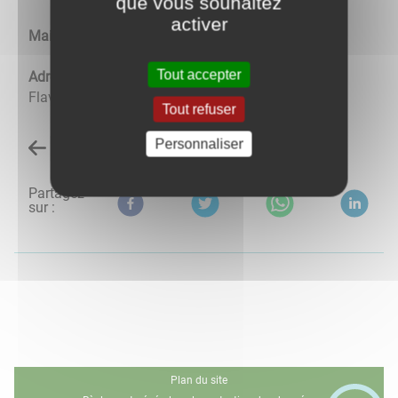
que vous souhaitez
activer
Mail
: mairie.gisseyflavigny@wanadoo.fr
Tout accepter
Adresse
: 4 Place de la Croix 21150 Gissey-Sous-
Flavigny
Tout refuser
Personnaliser
Retour à l'accueil
Partagez
sur :
Plan du site