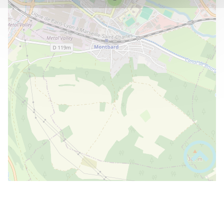
Hôpital de Semur en Auxois
PLUS D'INFOS
Santé
L'arène à Vénarey les Laumes
PLUS D'INFOS
Sports
La ferme de l'épluvier
PLUS D'INFOS
Commerces et artisans
La ferme du pont Hauteroche
PLUS D'INFOS
Commerces et artisans
+