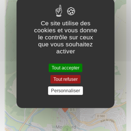
Cinéma le Phoenix Montbard
PLUS D'INFOS
Ce site utilise des
Culture
cookies et vous donne
le contrôle sur ceux
que vous souhaitez
Collège Alesia
PLUS D'INFOS
activer
Scolaire
×
Tout accepter
Centre Aquatique Amphitrite de Monbard
COPAS Communauté de communes du pays
rue Michel Servet
PLUS
Tout refuser
d'Alesia et de la Seine
21500
D'INFOS
Montbard
Mairie
Personnaliser
02 51 98 08 30
Ecole de Darcey
PLUS D'INFOS
Scolaire
2